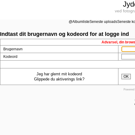
Jyd
ved fotogr
@
Albumliste
Seneste uploads
Seneste k
Indtast dit brugernavn og kodeord for at logge ind
Advarsel, din brows
Brugernavn
Kodeord
Jeg har glemt mit kodeord
OK
Glippede du aktiverings link?
Powered