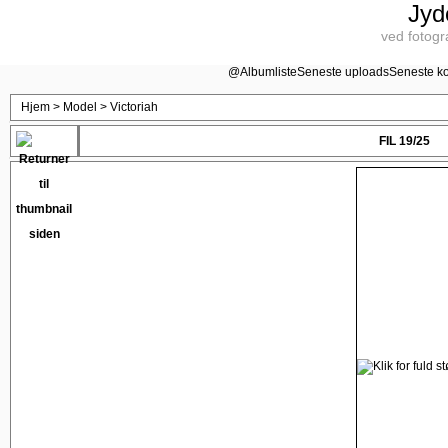
Jyd
ved fotogr
@
Albumliste
Seneste uploads
Seneste k
Hjem
>
Model
>
Victoriah
FIL 19/25